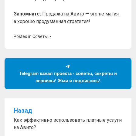
Запомните:
Продажа на Авито — это не магия,
а хорошо продуманная стратегия!
Posted in
Советы
Telegram канал проекта - советы, секреты и
сервисы! Жми и подпишись!
Назад
Навигация
Как эффективно использовать платные услуги
по
на Авито?
записям